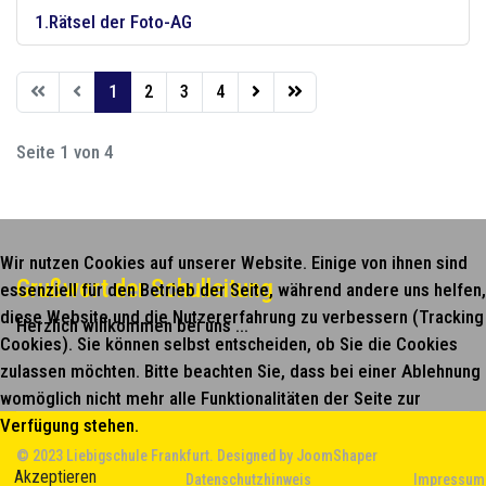
1.Rätsel der Foto-AG
1
2
3
4
Seite 1 von 4
Wir nutzen Cookies auf unserer Website. Einige von ihnen sind
Grußwort der Schulleitung
essenziell für den Betrieb der Seite, während andere uns helfen,
diese Website und die Nutzererfahrung zu verbessern (Tracking
Herzlich willkommen bei uns ...
Cookies). Sie können selbst entscheiden, ob Sie die Cookies
zulassen möchten. Bitte beachten Sie, dass bei einer Ablehnung
womöglich nicht mehr alle Funktionalitäten der Seite zur
Verfügung stehen.
© 2023 Liebigschule Frankfurt. Designed by
JoomShaper
Akzeptieren
Datenschutzhinweis
Impressum