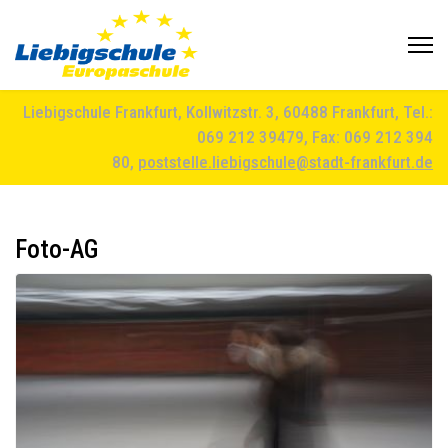
Liebigschule Frankfurt, Kollwitzstr. 3, 60488 Frankfurt, Tel.:
069 212 39479, Fax: 069 212 394
80,
poststelle.liebigschule@stadt-frankfurt.de
Foto-AG