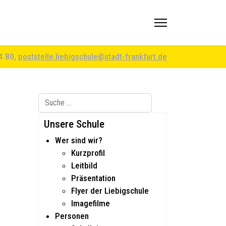
94 80,
poststelle.liebigschule@stadt-frankfurt.de
Suchen
Type 2 or more characters for results.
Unsere Schule
Wer sind wir?
Kurzprofil
Leitbild
Präsentation
Flyer der Liebigschule
Imagefilme
Personen