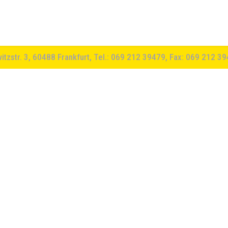
witzstr. 3, 60488 Frankfurt, Tel.: 069 212 39479, Fax: 069 212 3