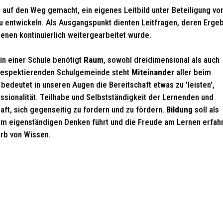
3 auf den Weg gemacht, ein eigenes Leitbild unter Beteiligung vo
zu entwickeln. Als Ausgangspunkt dienten Leitfragen, deren Erge
enen kontinuierlich weitergearbeitet wurde.
n einer Schule benötigt
Raum
, sowohl dreidimensional als auch
ch respektierenden Schulgemeinde steht
Miteinander
aller beim
t
bedeutet in unseren Augen die Bereitschaft etwas zu 'leisten',
sionalität. Teilhabe und Selbstständigkeit der Lernenden und
ft, sich gegenseitig zu fordern und zu fördern.
Bildung
soll als
um eigenständigen Denken führt und die Freude am Lernen erfah
erb von Wissen.