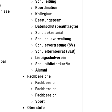
Schulleitung
n
Koordination
bnisse
Kollegium
Beratungsteam
Datenschutzbeauftragter
Schulsekretariat
Schulhausverwaltung
Schülervertretung (SV)
Schulelternbeirat (SEB)
Liebigschulverein
rbar
Schulbibliothekar*in
Alumni
Fachbereiche
Fachbereich I
Fachbereich II
Fachbereich III
Sport
Oberstufe