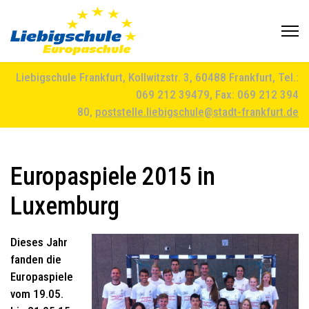
Liebigschule Frankfurt, Kollwitzstr. 3, 60488 Frankfurt, Tel.:
069 212 39479, Fax: 069 212 394
80,
poststelle.liebigschule@stadt-frankfurt.de
Europaspiele 2015 in
Luxemburg
Dieses Jahr
fanden die
Europaspiele
vom 19.05.