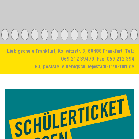
Liebigschule Frankfurt, Kollwitzstr. 3, 60488 Frankfurt, Tel.:
069 212 39479, Fax: 069 212 394
80,
poststelle.liebigschule@stadt-frankfurt.de