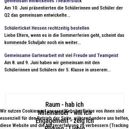
gemeinsam entwickeltes Theaterstück
Am 10. Juni präsentierten die Schülerinnen und Schüler der
Q2 das gemeinsam entwickelte...
Schülerticket Hessen rechtzeitig bestellen
Liebe Eltern, wenn es in die Sommerferien geht, scheint das
kommende Schuljahr noch ein weiter...
Gemeinsame Gartenarbeit mit viel Freude und Teamgeist
Am 8. und 9. Juni haben wir gemeinsam mit den
Schülerinnen und Schülern der 5. Klasse in unserem...
Raum - hab ich
Wir nutzen Cookies auf unserer Website. Einige von ihnen sind
Miteinander - will ich
essenziell für den Betrieb der Seite, während andere uns helfen,
Engagement - zeig ich
diese Website und die Nutzererfahrung zu verbessern (Tracking
Bildung - Liebig