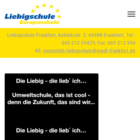
Liebigschule Frankfurt, Kollwitzstr. 3, 60488 Frankfurt, Tel.:
069 212 39479, Fax: 069 212 394
80,
poststelle.liebigschule@stadt-frankfurt.de