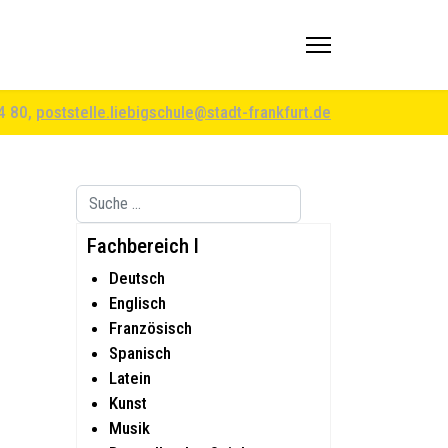
94 80,
poststelle.liebigschule@stadt-frankfurt.de
Suchen
Type 2 or more characters for results.
Fachbereich I
Deutsch
Englisch
Französisch
Spanisch
Latein
Kunst
Musik