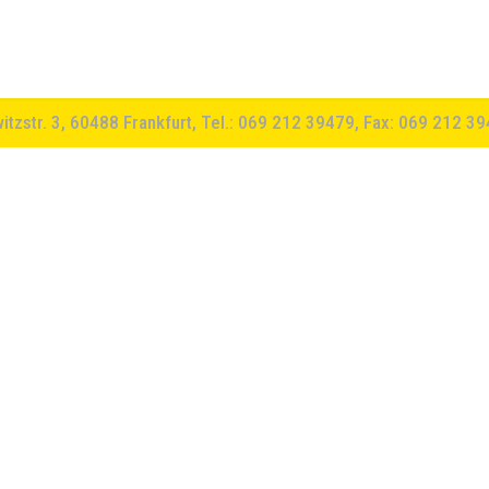
witzstr. 3, 60488 Frankfurt, Tel.: 069 212 39479, Fax: 069 212 3