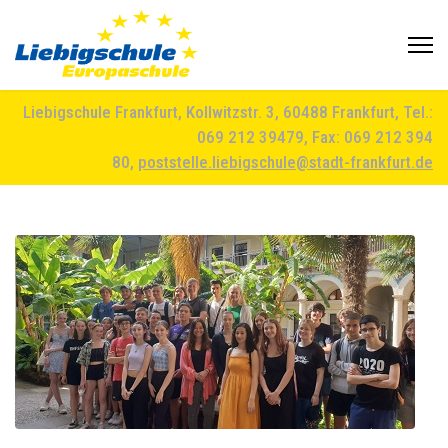
Liebigschule Frankfurt, Kollwitzstr. 3, 60488 Frankfurt, Tel.:
069 212 39479, Fax: 069 212 394
80,
poststelle.liebigschule@stadt-frankfurt.de