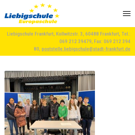
Liebigschule Frankfurt, Kollwitzstr. 3, 60488 Frankfurt, Tel.:
069 212 39479, Fax: 069 212 394
80,
poststelle.liebigschule@stadt-frankfurt.de