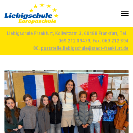
Liebigschule Frankfurt, Kollwitzstr. 3, 60488 Frankfurt, Tel.:
069 212 39479, Fax: 069 212 394
80,
poststelle.liebigschule@stadt-frankfurt.de